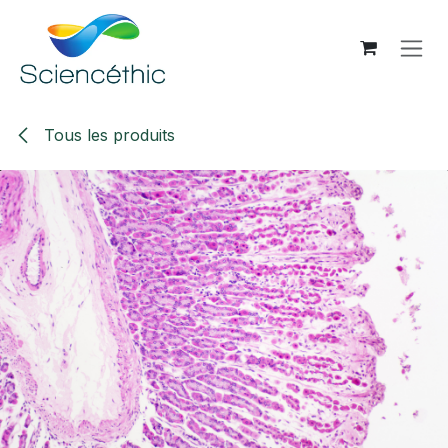
Se rendre au contenu
Tous les produits