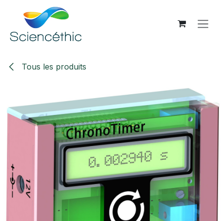
Se rendre au contenu
Tous les produits