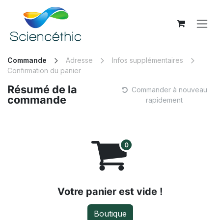
Se rendre au contenu
Commande
Adresse
Infos supplémentaires
Confirmation du panier
Résumé de la
Commander à nouveau
commande
rapidement
Votre panier est vide !
Boutique