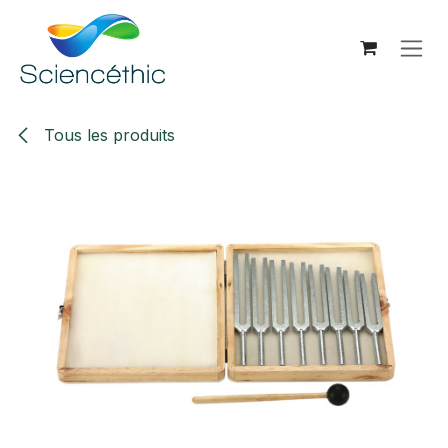
Se rendre au contenu
Tous les produits