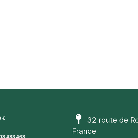
0 €
32 route de R
1
France
08 483 468