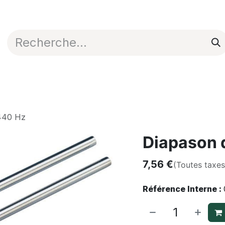
Appli en ligne
Blog
Nos commerciaux
 440 Hz
Diapason 
7,56
€
(Toutes taxe
Référence Interne :