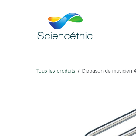
Se rendre au contenu
Accueil
Boutique
Téléchargement
Tous les produits
Diapason de musicien