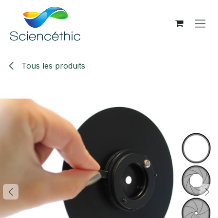
Se rendre au contenu
Tous les produits