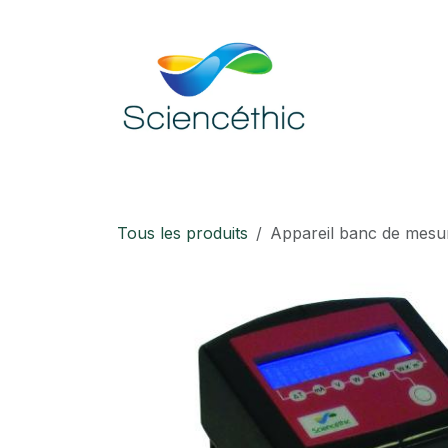
Se rendre au contenu
Accueil
Boutique
Téléchargement
Tous les produits
Appareil banc de mesur