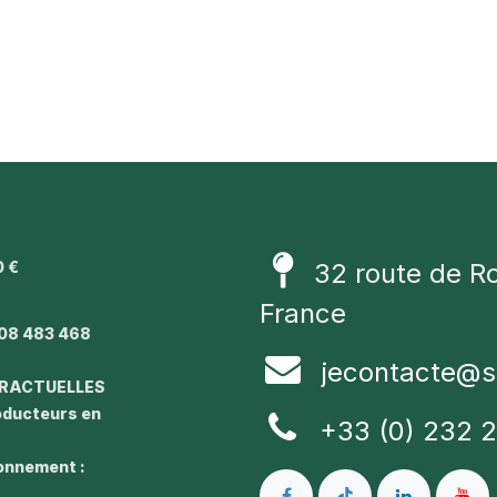
0 €
32 route de R
1
France
08 483 468
jecontacte@s
TRACTUELLES
roducteurs en
+33 (0) 232 
ronnement :