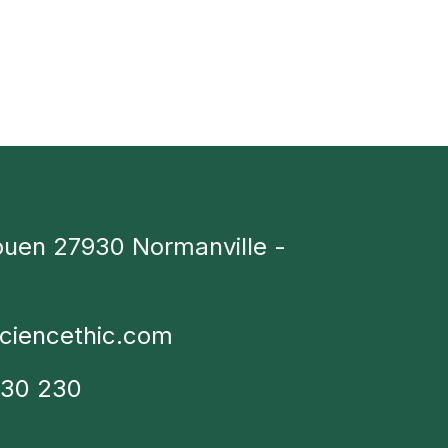
ouen 27930 Normanville -
ciencethic.com
230 230