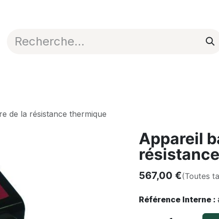
Appli en ligne
Blog
Nos commerciaux
e de la résistance thermique
Appareil b
résistanc
567,00
€
(Toutes t
Référence Interne :