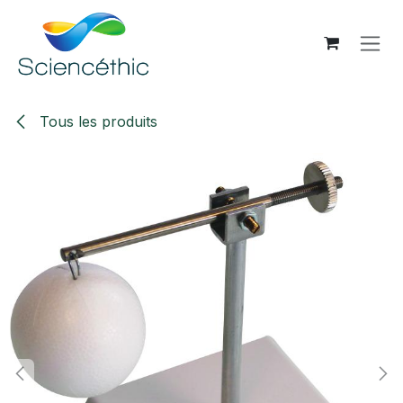
Se rendre au contenu
Tous les produits