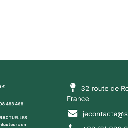
0 €
32 route de R
1
France
08 483 468
jecontacte@s
TRACTUELLES
roducteurs en