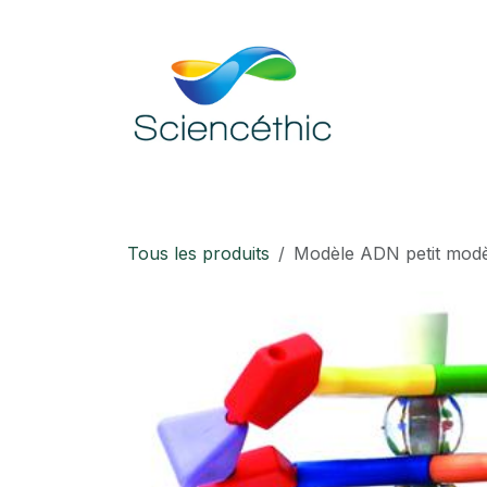
Se rendre au contenu
Accueil
Boutique
Téléchargement
Tous les produits
Modèle ADN petit modè