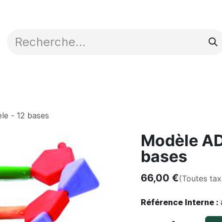
Appli en ligne
Blog
Nos commerciaux
le - 12 bases
Modèle AD
bases
66,00
€
(Toutes ta
Référence Interne :