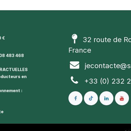
0 €
32 route de R
1
France
08 483 468
jecontacte@s
TRACTUELLES
roducteurs en
+33 (0) 232 
ronnement :
te