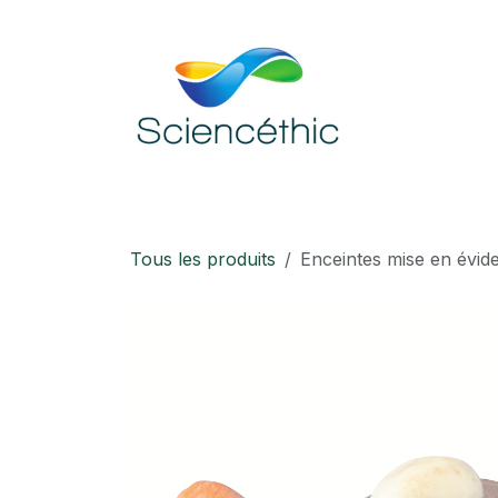
Se rendre au contenu
Accueil
Boutique
Téléchargement
Tous les produits
Enceintes mise en évide