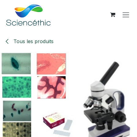
Se rendre au contenu
Tous les produits