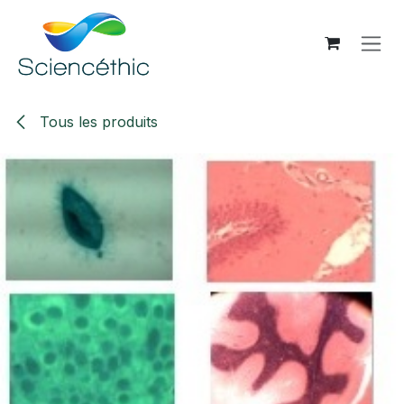
Se rendre au contenu
Tous les produits