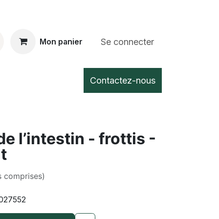
Se connecter
Mon panier
Contactez-nous
e l’intestin - frottis -
t
s comprises)
027552