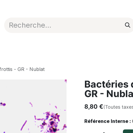
Appli en ligne
Blog
Nos commerciaux
 frottis - GR - Nublat
Bactéries d
GR - Nubla
8,80
€
(Toutes taxe
Référence Interne :