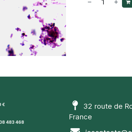
0 €
32 route de R
1
France
08 483 468