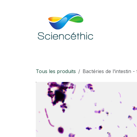
Se rendre au contenu
Accueil
Boutique
Téléchargement
Tous les produits
Bactéries de l’intestin -