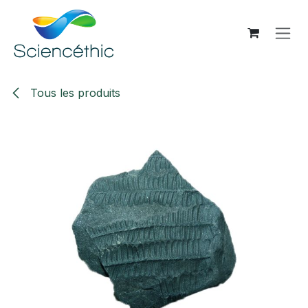
Se rendre au contenu
Tous les produits