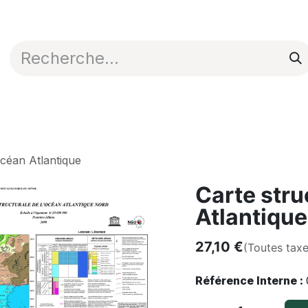
Appli en ligne
Blog
Nos commerciaux
Océan Atlantique
Carte stru
Atlantique
27,10
€
(Toutes tax
Référence Interne :