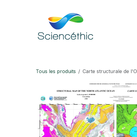
Se rendre au contenu
Accueil
Boutique
Téléchargement
Tous les produits
Carte structurale de l'