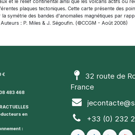
eaux et le relief continental ainsi que les volcans actifs ou
ifférentes plaques tectoniques. Cette carte présente des p
r la symétrie des bandes d'anomalies magnétiques par rappo
 Auteurs : P. Miles & J. Ségoufin. (©CCGM - Août 2008)
0 €
32 route de R
1
France
08 483 468
jecontacte@s
TRACTUELLES
roducteurs en
+33 (0) 232 
ronnement :