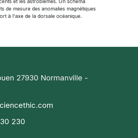
 récents et les astroblèmes. Un schéma
oints de mesure des anomalies magnétiques
rt à l'axe de la dorsale océanique.
ouen 27930 Normanville -
ciencethic.com
230 230