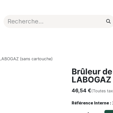
Appli en ligne
Blog
Nos commerciaux
e LABOGAZ (sans cartouche)
Brûleur de
LABOGAZ (
46,54
€
(Toutes ta
Référence Interne :