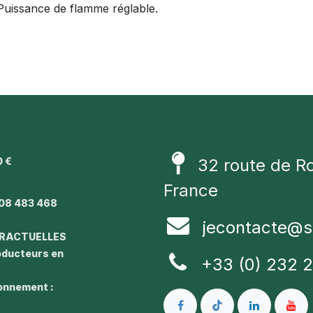
Puissance de flamme réglable.
0 €
32 route de R
1
France
08 483 468
jecontacte@s
TRACTUELLES
roducteurs en
+33 (0) 232 
ronnement :