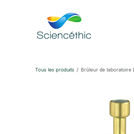
Se rendre au contenu
Accueil
Boutique
Téléchargement
Tous les produits
Brûleur de laboratoir