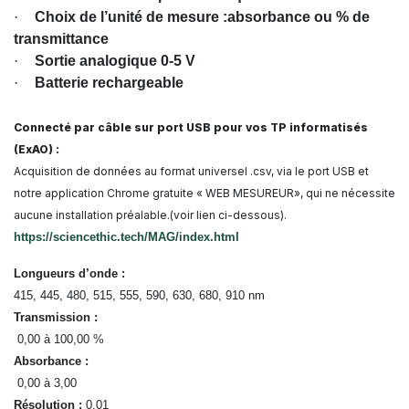
·
Choix de l’unité de mesure :
absorbance ou % de
transmittance
·
Sortie analogique 0-5 V
·
Batterie rechargeable
Connecté par câble sur port USB pour vos TP informatisés
(ExAO) :
Acquisition de données au format universel .csv, via le port USB et
notre application Chrome gratuite « WEB MESUREUR», qui ne nécessite
aucune installation préalable.
(voir lien ci-dessous).
https://sciencethic.tech/MAG/index.html
Longueurs d’onde :
415, 445, 480, 515, 555, 590, 630, 680, 910 nm
Transmission :
0,00 à 100,00 %
Absorbance :
0,00 à 3,00
Résolution :
0,01