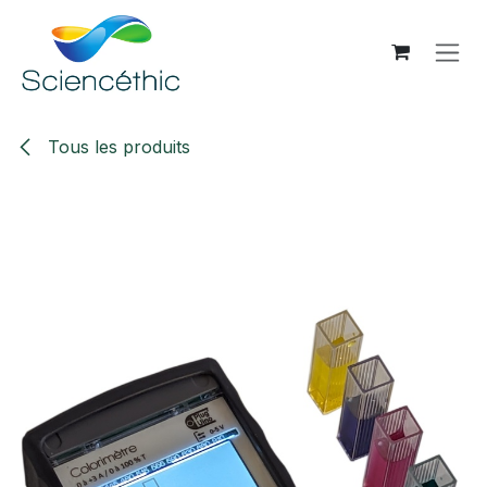
Se rendre au contenu
Tous les produits