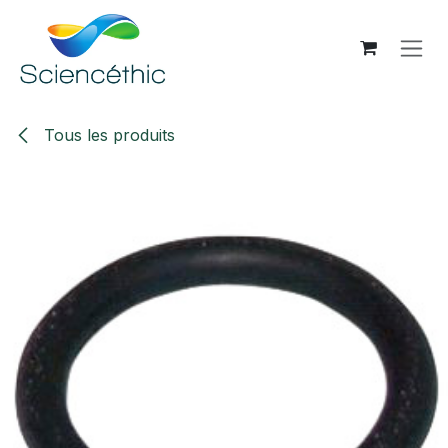
Se rendre au contenu
Tous les produits