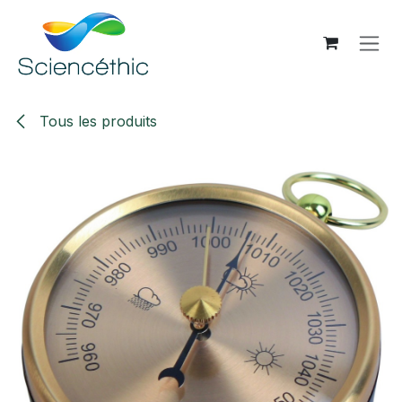
Se rendre au contenu
Tous les produits