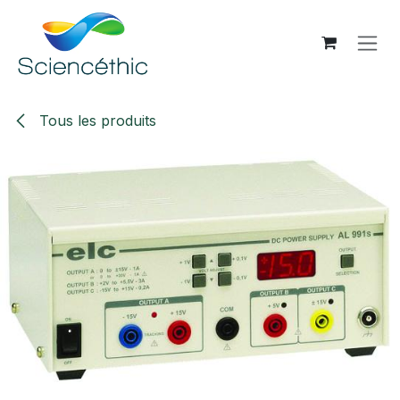
Se rendre au contenu
Tous les produits