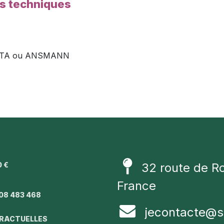
es techniques
VARTA ou ANSMANN
0 €
32 route de R
1
France
08 483 468
jecontacte@s
TRACTUELLES