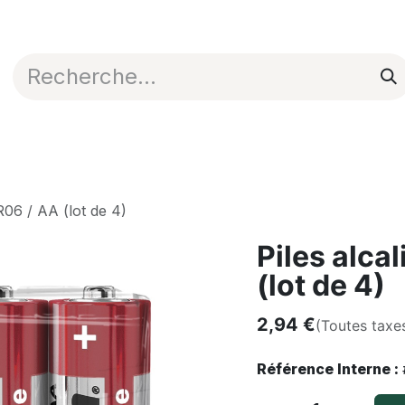
Appli en ligne
Blog
Nos commerciaux
LR06 / AA (lot de 4)
Piles alca
(lot de 4)
2,94
€
(Toutes taxe
Référence Interne :