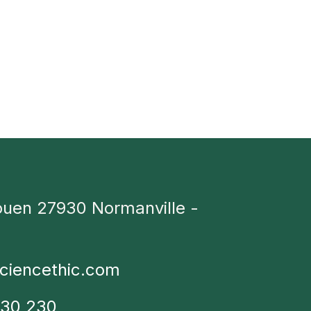
ouen 27930 Normanville -
ciencethic.com
230 230