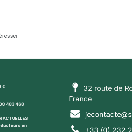
téresser
0 €
32 route de R
1
France
08 483 468
jecontacte@s
TRACTUELLES
roducteurs en
+33 (0) 232 