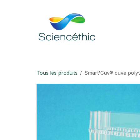
Se rendre au contenu
Accueil
Boutique
Téléchargement
Tous les produits
Smart'Cuv® cuve polyv