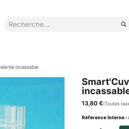
Appli en ligne
Blog
Nos commerciaux
alente incassable
Smart'Cuv
incassabl
13,80
€
(Toutes tax
Référence Interne :