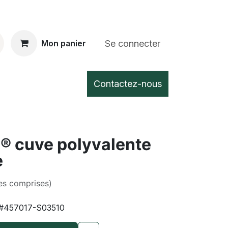
Se connecter
Mon panier
Contactez-nous
® cuve polyvalente
e
es comprises)
#457017-S03510