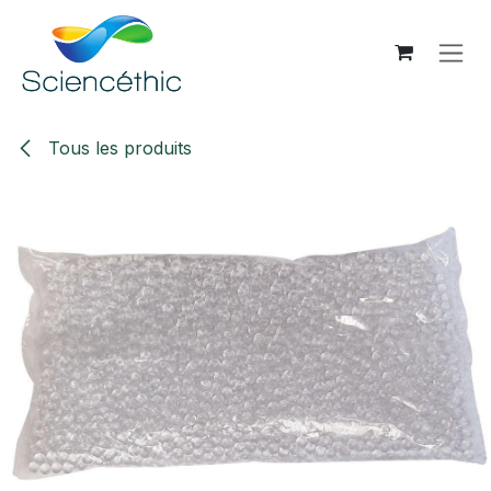
Se rendre au contenu
Tous les produits