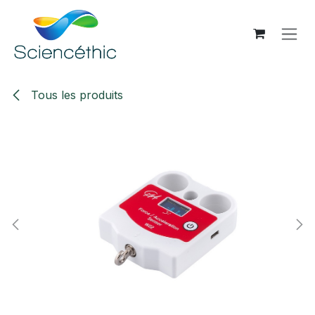
Se rendre au contenu
Tous les produits