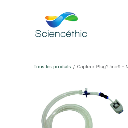
Se rendre au contenu
Accueil
Boutique
Téléchargement
Tous les produits
Capteur Plug'Uino® - 