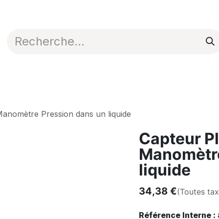
Appli en ligne
Blog
Nos commerciaux
Manomètre Pression dans un liquide
Capteur Pl
Manomètre
liquide
34,38
€
(Toutes ta
Référence Interne :