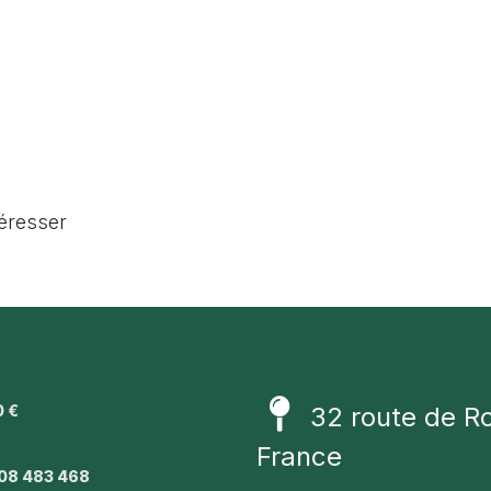
téresser
0 €
32 route de R
1
France
08 483 468