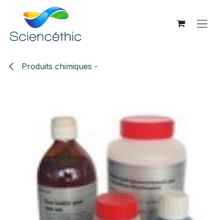
Se rendre au contenu
Produits chimiques -