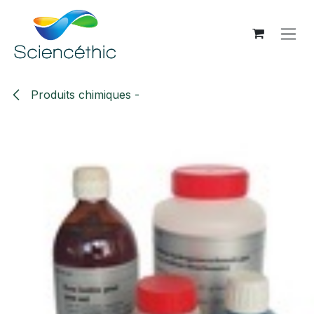
Se rendre au contenu
Produits chimiques -