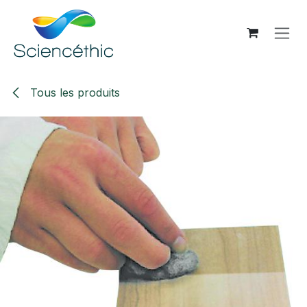
Se rendre au contenu
Tous les produits