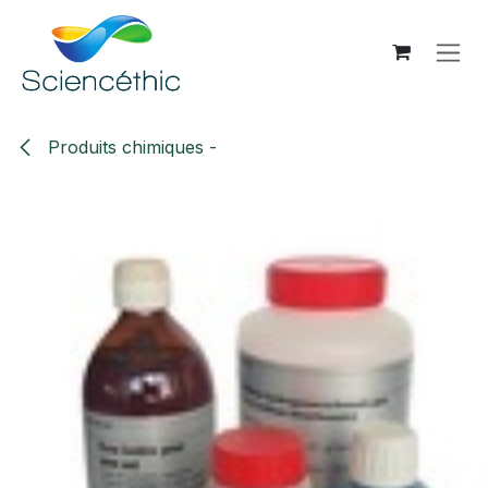
Se rendre au contenu
Produits chimiques -