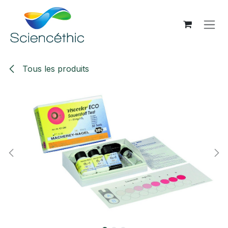
Se rendre au contenu
Tous les produits