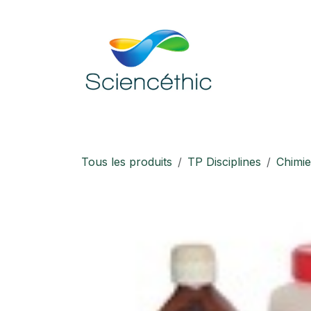
Se rendre au contenu
Accueil
Boutique
Téléchargement
Tous les produits
TP Disciplines
Chimie