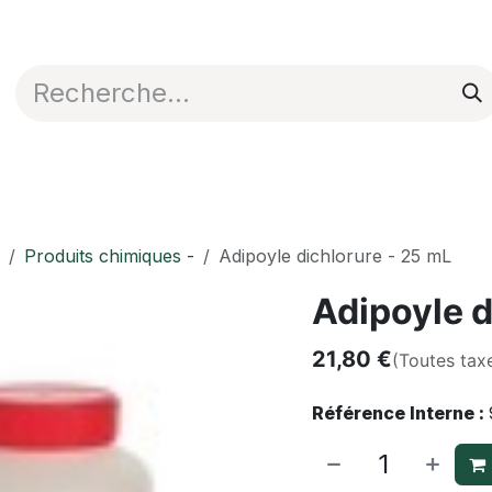
Appli en ligne
Blog
Nos commerciaux
Produits chimiques -
Adipoyle dichlorure - 25 mL
Adipoyle d
21,80
€
(Toutes tax
Référence Interne :