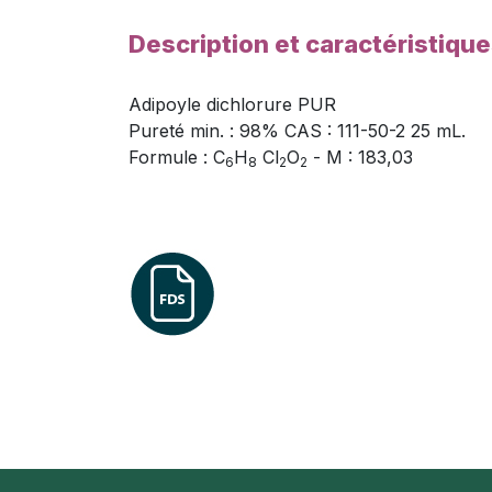
Description et caractéristiqu
Adipoyle dichlorure PUR
Pureté min. : 98% CAS : 111-50-2 25 mL.
Formule : C
H
Cl
O
- M : 183,03
6
8
2
2