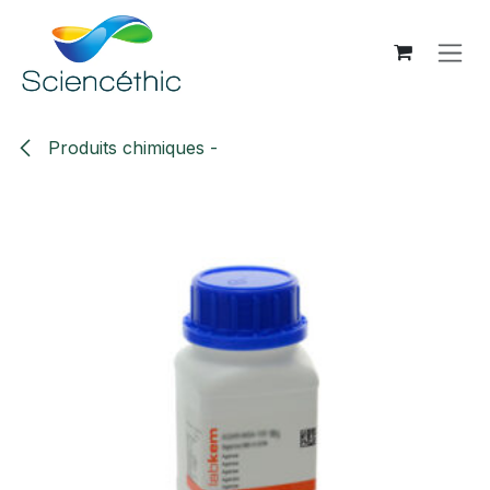
Se rendre au contenu
Produits chimiques -