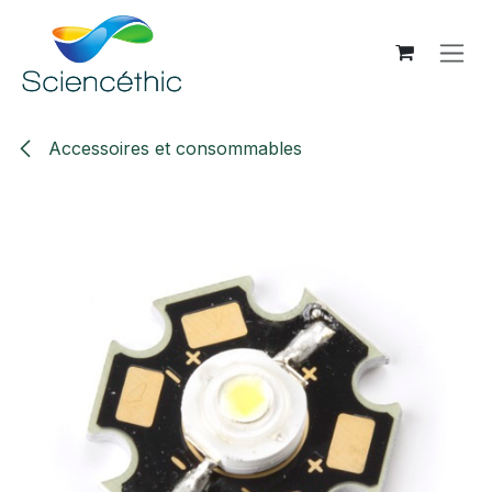
Se rendre au contenu
Accessoires et consommables