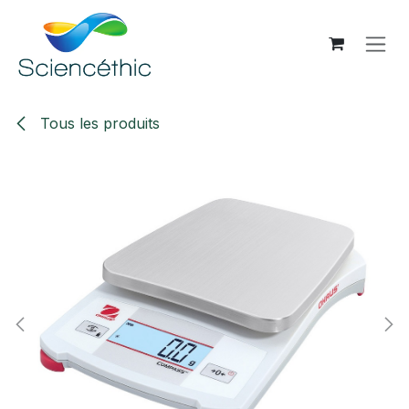
Se rendre au contenu
Tous les produits