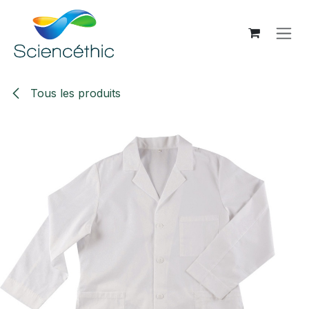
Se rendre au contenu
Tous les produits