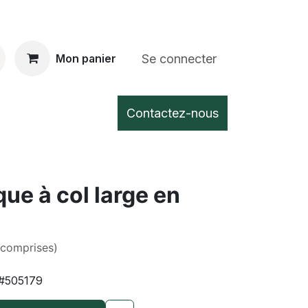
Se connecter
Mon panier
Contactez-nous
ue à col large en
 comprises)
#505179