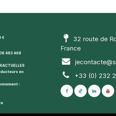
0 €
32 route de R
1
France
08 483 468
jecontacte@s
TRACTUELLES
roducteurs en
+33 (0) 232 
ronnement :
te