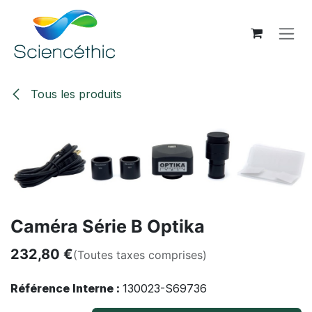
Se rendre au contenu
Tous les produits
Caméra Série B Optika
232,80
€
(Toutes taxes comprises)
Référence Interne :
130023-S69736