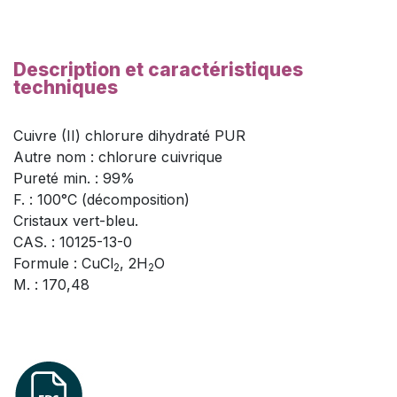
Description et caractéristiques
techniques
Cuivre (II) chlorure dihydraté PUR
Autre nom : chlorure cuivrique
Pureté min. : 99%
F. : 100°C (décomposition)
Cristaux vert-bleu.
CAS. : 10125-13-0
Formule : CuCl
, 2H
O
2
2
M. : 170,48