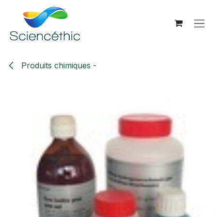
Se rendre au contenu
Produits chimiques -