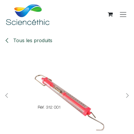
Se rendre au contenu
Tous les produits