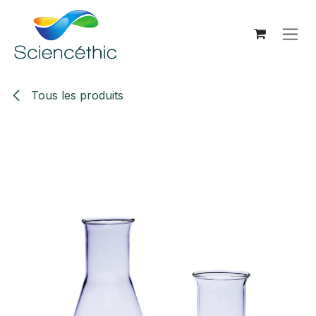
Se rendre au contenu
Tous les produits