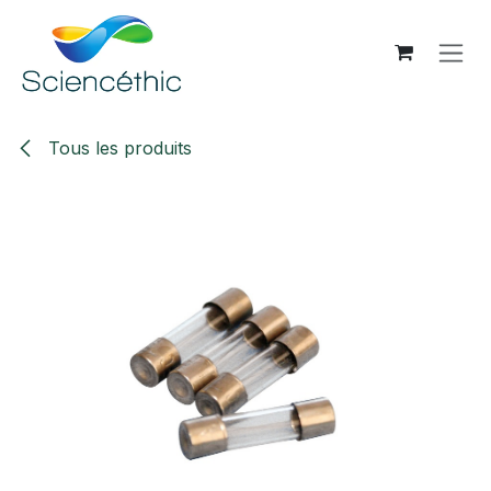
Se rendre au contenu
Tous les produits