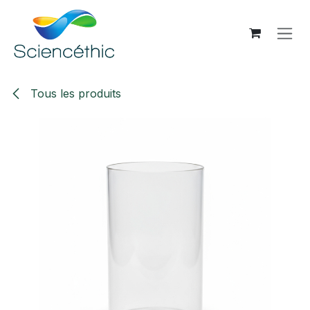
Se rendre au contenu
Tous les produits