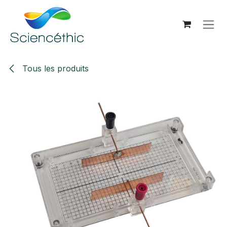
Se rendre au contenu
Tous les produits