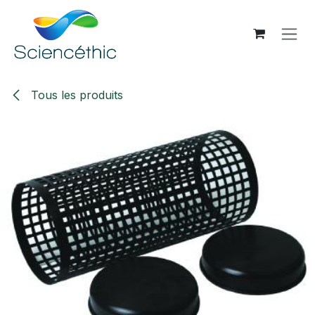
Se rendre au contenu
Tous les produits