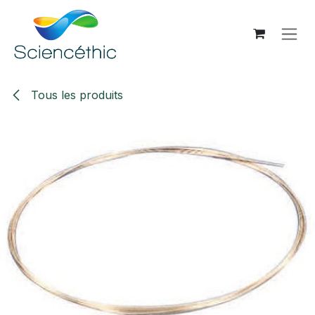
Se rendre au contenu
Tous les produits