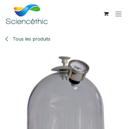
Se rendre au contenu
Tous les produits