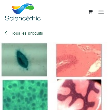
Se rendre au contenu
Tous les produits