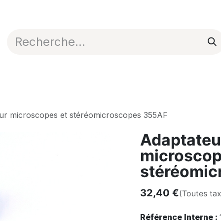
Appli en ligne
Blog
Nos commerciaux
our microscopes et stéréomicroscopes 355AF
Adaptateur
microscop
stéréomic
32,40
€
(Toutes ta
Référence Interne :