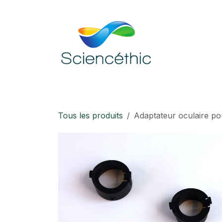
Se rendre au contenu
Accueil
Boutique
Téléchargement
Tous les produits
Adaptateur oculaire p