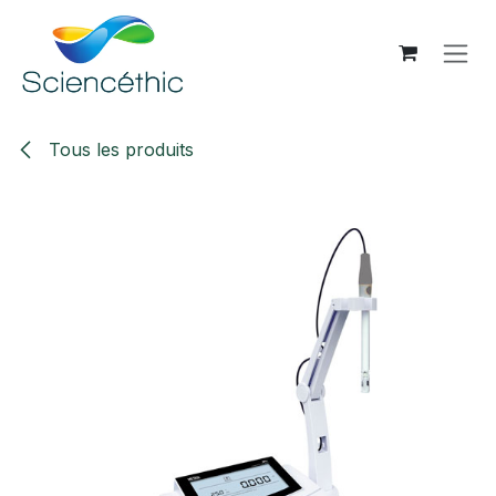
Se rendre au contenu
Tous les produits