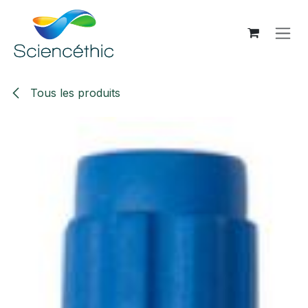
Se rendre au contenu
Tous les produits