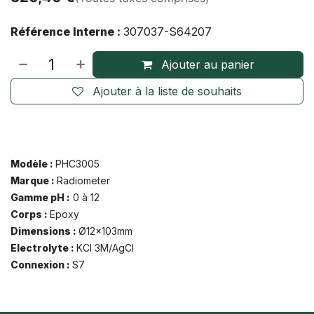
Référence Interne :
307037-S64207
Ajouter au panier
Ajouter à la liste de souhaits
Modèle :
PHC3005
Marque :
R
adiometer
Gamme pH :
0 à 12
Corps :
Epoxy
Dimensions :
Ø12x103mm
Electrolyte :
KCl 3M/AgCl
Connexion :
S7