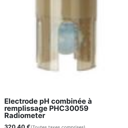
Electrode pH combinée à
remplissage PHC30059
Radiometer
320,40
€
(Toutes taxes comprises)